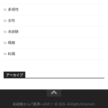
多様性
女性
未経験
職種
転職
アーカイブ
未経験からIT業界へDIVE！ © 2026. All Rights Reserved.