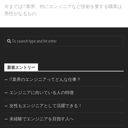
今まではIT業界、特にエンジニアなど技術を要する職業は
男性がなるもの...
新規エントリー
IT業界のエンジニアってどんな仕事？
エンジニアに向いている人の特徴
女性もエンジニアとして活躍できる！
未経験でエンジニアを目指す人へ