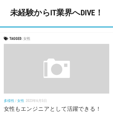
Skip
to
未経験からIT業界へDIVE！
content
TAGGED:
女性
多様性
/
女性
2023年6月5日
女性もエンジニアとして活躍できる！