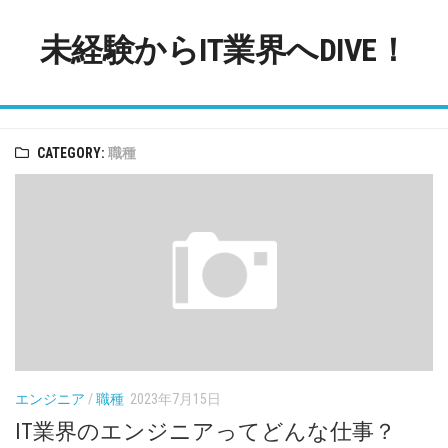
Skip
to
未経験からIT業界へDIVE！
content
CATEGORY:
職種
エンジニア
/
職種
2023年7月15日
IT業界のエンジニアってどんな仕事？